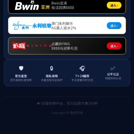
王春业教授在《政
韩永红教授在《Chi
陈可翔副教授在《
石佑启教授、韩永
周新教授在《法律
黄喆副教授在《政
陈小君教授在《中