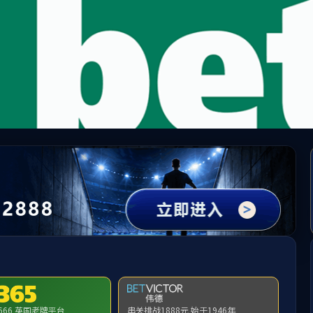
伟德国际1946源自英国(集团)有限公司官方网站
人才招聘
人才培养
科学研究
党群工作