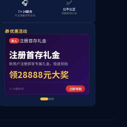
首页
/
团队队伍
/
荣休教师
人，80%以上教师具有博士学位，60%以上教师具有海外学习经历，法
学专家担任客座教授。
斐
吴兴光
利平
胡充寒
07174，36207172,（白云山校区）