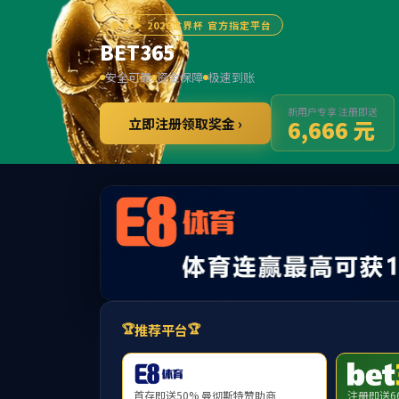
首页
公司概况
团队队伍
团队队伍